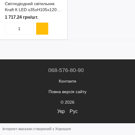
Світлодіодний світильник
Kraft К LED s35хH105x1200
мм 30 Вт RAL 9005 Крафт
1 717.24 грн/шт.
068-576-80-90
Контакти
Повна версія сайту
© 2026
Укр
Рус
Інтернет-магазин створений з Хорошоп