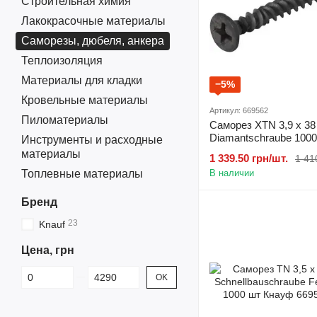
Строительная химия
Лакокрасочные материалы
Саморезы, дюбеля, анкера
Теплоизоляция
Материалы для кладки
−5%
Кровельные материалы
Артикул: 669562
Пиломатериалы
Саморез XTN 3,9 х 38
Diamantschraube 100
Инструменты и расходные
материалы
1 339.50 грн/шт.
1 41
Топлевные материалы
В наличии
Бренд
23
Knauf
Цена, грн
От Цена, грн
До Цена, грн
OK