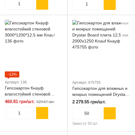
−13%
Артикул: 136
Артикул: 475755
Гипсокартон Кнауф
Гипсокартон для влажных и
влагостойкий стеновой
мокрых помещений Drystar
3000*1200*12,5 мм Knauf
Board плита 12,5 мм
460.81 грн/шт.
2 279.55 грн/шт.
529.67 грн
2000x1250 Knauf Кнауф
Заказ от 50 шт.