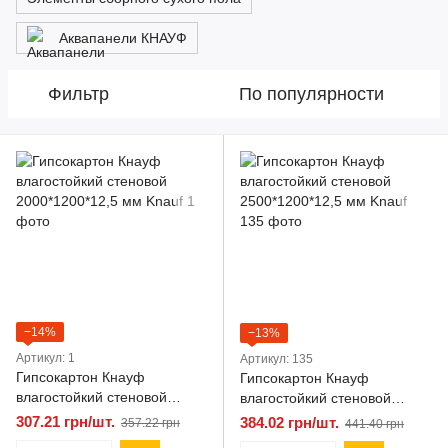
Аквапанели КНАУФ
Фильтр
По популярности
−14%
−13%
Артикул: 1
Артикул: 135
Гипсокартон Кнауф
Гипсокартон Кнауф
влагостойкий стеновой
влагостойкий стеновой
2000*1200*12,5 мм Knauf
2500*1200*12,5 мм Knauf
307.21 грн/шт.
384.02 грн/шт.
357.22 грн
441.40 грн