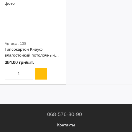
Артикул: 138
Гипсокартон Кнауф
влагостойкий потолочный
2500*1200*9,5 мм Knauf
384.00 грн/шт.
068-576-80-90
Контакты