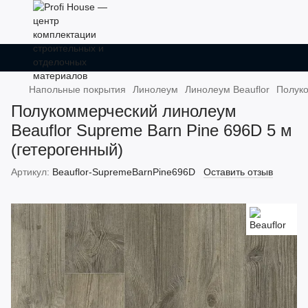
Напольные покрытия
Линолеум
Линолеум Beauflor
Полуко
Полукоммерческий линолеум
Beauflor Supreme Barn Pine 696D 5 м ​​
(гетерогенный)
Артикул:
Beauflor-SupremeBarnPine696D
Оставить отзыв