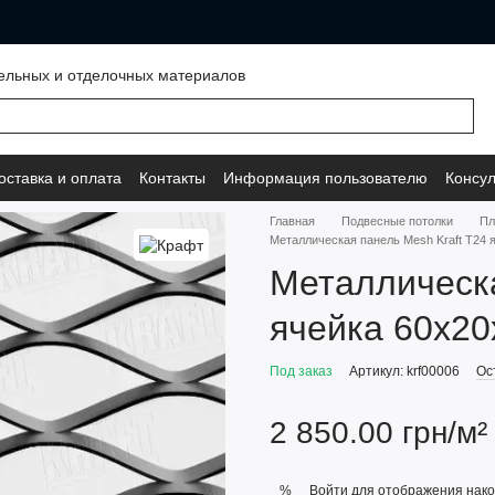
ельных и отделочных материалов
оставка и оплата
Контакты
Информация пользователю
Консул
Главная
Подвесные потолки
Пл
Металлическая панель Mesh Kraft Т24 
Металлическа
ячейка 60х20
Под заказ
Артикул: krf00006
Ос
2 850.00 грн/м²
Войти
для отображения нако
%