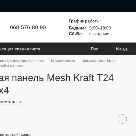
График работы:
068-576-80-90
Будние:
9:00–18:00
Сб-Вс:
выходные
Вход
ьтация специалиста
Рус
иты для подвесного потолка
Металлические
Металлические Крафт
ячейка 60х20х4
я панель Mesh Kraft Т24
х4
тавить отзыв
пительной скидки