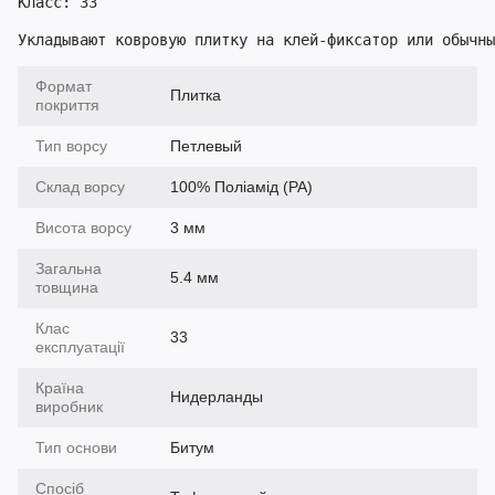
Класс: 33
Укладывают ковровую плитку на клей-фиксатор или обычны
Формат
Плитка
покриття
Тип ворсу
Петлевый
Склад ворсу
100% Поліамід (PA)
Висота ворсу
3 мм
Загальна
5.4 мм
товщина
Клас
33
експлуатації
Країна
Нидерланды
виробник
Тип основи
Битум
Спосіб