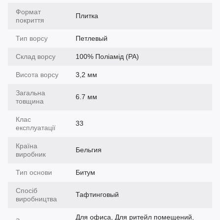
Формат
Плитка
покриття
Тип ворсу
Петлевый
Склад ворсу
100% Поліамід (PA)
Висота ворсу
3,2 мм
Загальна
6.7 мм
товщина
Клас
33
експлуатації
Країна
Бельгия
виробник
Тип основи
Битум
Спосіб
Тафтинговый
виробництва
Для офиса, Для ритейл помещений,