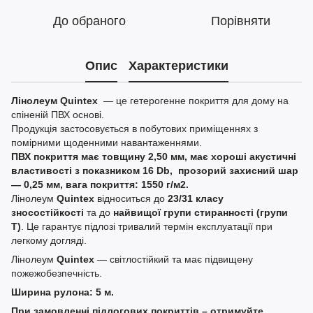
До обраного
Порівняти
Опис
Характеристики
Лінолеум Quintex
— це гетерогенне покриття для дому на
спіненій ПВХ основі.
Продукція застосовується в побутових приміщеннях з
помірними щоденними навантаженнями.
ПВХ покриття має товщину 2,50 мм, має хороші акустичні
властивості з показником 16 Db, прозорий захисний шар
— 0,25 мм, вага покриття: 1550 г/м2.
Лінолеум
Quintex
відноситься до
23/31 класу
зносостійкості
та до
найвищої групи стиранності (групи
Т)
. Це гарантує підлозі тривалий термін експлуатації при
легкому догляді.
Лінолеум
Quintex
— світлостійкий та має підвищену
пожежобезпечність.
Ширина рулона: 5 м.
При замовленні підлогових покриттів – отримуйте