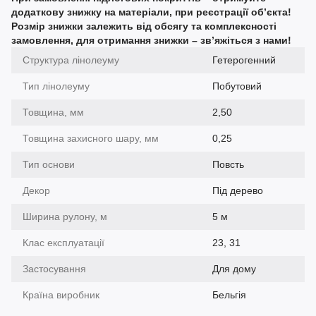
додаткову знижку на матеріали, при реєстрації об’єкта!
Розмір знижки залежить від обсягу та комплексності
замовлення, для отримання знижки – зв’яжіться з нами!
Структура лінолеуму
Гетерогенний
Тип лінолеуму
Побутовий
Товщина, мм
2,50
Товщина захисного шару, мм
0,25
Тип основи
Повсть
Декор
Під дерево
Ширина рулону, м
5 м
Клас експлуатації
23, 31
Застосування
Для дому
Країна виробник
Бельгія