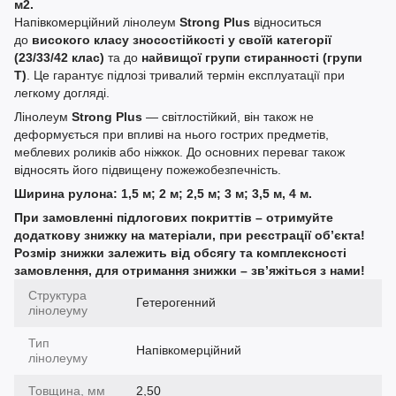
м2.
Напівкомерційний лінолеум
Strong Plus
відноситься
до
високого класу зносостійкості у своїй категорії
(23/33/42 клас)
та до
найвищої групи стиранності (групи
Т)
. Це гарантує підлозі тривалий термін експлуатації при
легкому догляді.
Лінолеум
Strong Plus
— світлостійкий, він також не
деформується при впливі на нього гострих предметів,
меблевих роликів або ніжкок. До основних переваг також
відносять його підвищену пожежобезпечність.
Ширина рулона: 1,5 м; 2 м; 2,5 м; 3 м; 3,5 м, 4 м.
При замовленні підлогових покриттів – отримуйте
додаткову знижку на матеріали, при реєстрації об’єкта!
Розмір знижки залежить від обсягу та комплексності
замовлення, для отримання знижки – зв’яжіться з нами!
Структура
Гетерогенний
лінолеуму
Тип
Напівкомерційний
лінолеуму
Товщина, мм
2,50