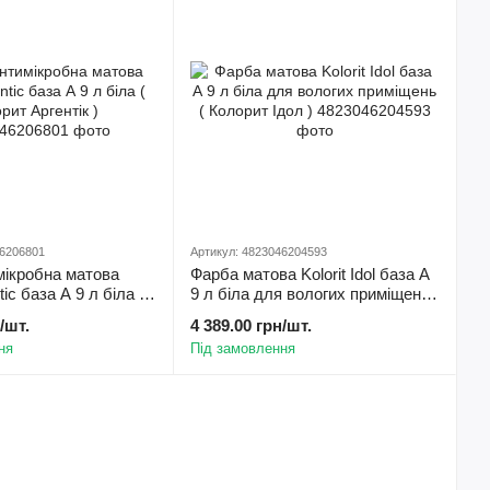
46206801
Артикул: 4823046204593
мікробна матова
Фарба матова Kolorit Idol база А
tic база А 9 л біла (
9 л біла для вологих приміщень
нтік )
( Колорит Ідол )
/шт.
4 389.00 грн/шт.
ня
Під замовлення