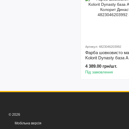
Артикул: 4823046203992
Фарба шовковисто ма
Kolorit Dynasty база А 
Колорит Династія )
4 389.00 грн/шт.
Під замовлення
© 2026
Мобільна версія