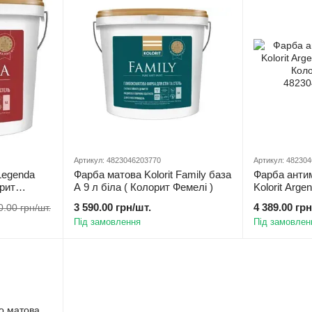
Артикул: 4823046203770
Артикул: 48230
Legenda
Фарба матова Kolorit Family база
Фарба анти
орит
А 9 л біла ( Колорит Фемелі )
Kolorit Argen
Колорит Арге
3 590.00 грн/шт.
4 389.00 грн
0.00 грн/шт.
Під замовлення
Під замовлен