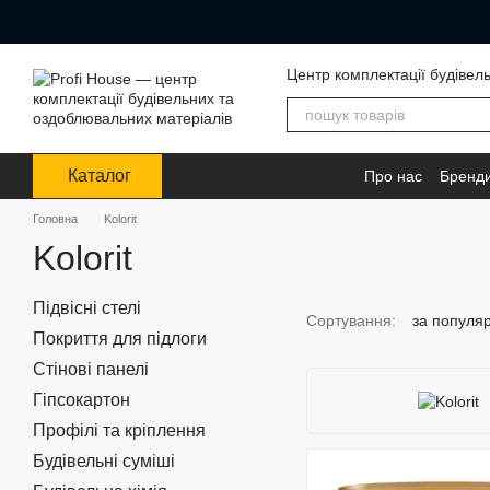
Перейти до основного контенту
Центр комплектації будівел
Каталог
Про нас
Бренд
Головна
Kolorit
Kolorit
Підвісні стелі
Сортування:
за популя
Покриття для підлоги
Стінові панелі
Гіпсокартон
Профілі та кріплення
Будівельні суміші