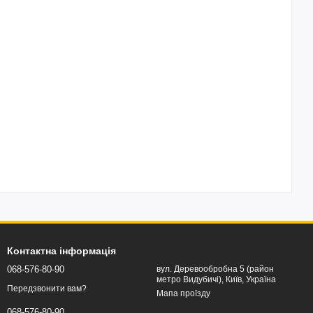
Контактна інформація
068-576-80-90
вул. Деревообробна 5 (район
метро Видубичі), Київ, Україна
Передзвонити вам?
Мапа проїзду
068-576-80-90