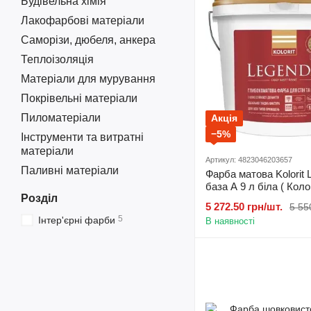
Будівельна хімія
Лакофарбові матеріали
Саморізи, дюбеля, анкера
Теплоізоляція
Матеріали для мурування
Покрівельні матеріали
Пиломатеріали
Акція
−5%
Інструменти та витратні
матеріали
Артикул: 4823046203657
Паливні матеріали
Фарба матова Kolorit 
база А 9 л біла ( Кол
Розділ
Легенда )
5 272.50 грн/шт.
5 55
5
Інтер'єрні фарби
В наявності