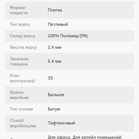
Формат
Плитка
покриття
Тип ворсу
Петлевый
Склад ворсу
100% Поліамід (PA)
Висота ворсу
2,4 мм
Загальна
5.4 мм
товщина
Клас
33
експлуатації
Країна
Бельгия
виробник
Тип основи
Битум
Спосіб
Тафтинговый
виробництва
Для офиса, Для ритейл помещений,