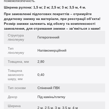
пожежобезпечність.
Ширина рулона: 1,5 м; 2 м; 2,5 м; 3 м; 3,5 м, 4 м.
При замовленні підлогових покриттів – отримуйте
додаткову знижку на матеріали, при реєстрації об’єкта!
Розмір знижки залежить від обсягу та комплексності
замовлення, для отримання знижки – зв’яжіться з нами!
Структура
Гетерогенний
лінолеуму
Тип
Напівкомерційний
лінолеуму
Товщина, мм
2,80
Товщина
захисного
0,40
шару, мм
Тип основи
Спінений ПВХ
Декор
Під камінь/плитку
Ширина
2 м, 2,5 м, 3 м, 3,5 м, 4 м