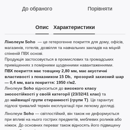
До обраного
Порівняти
Опис
Характеристики
Лінолеум Soho
— це гетерогенне покриття для дому, офісів,
магазинів, готелів, дозвілля та навчальних закладів на міцній
спіненій ПВХ основі.
Продукція застосовується в промислових та громадських
приміщеннях з помірними щоденними навантаженнями.
ПВХ покриття має товщину 2,80 мм, має акустичні
властивості з показником 15 Db, прозорий захисний шар
— 0,4 мм, вага покриття: 1950 г/м2.
Лінолеум
Soho
відноситься до
високого класу
зносостійкості у своїй категорії (23/32/41 клас)
та
до
найвищої групи стиранності (групи Т)
. Це гарантує
підлозі тривалий термін експлуатації при легкому догляді.
Лінолеум
Soho
— світлостійкий, він також не деформується
при впливі на нього гострих предметів, меблевих роликів або
ніжкок. До основних переваг також відносять його підвищену